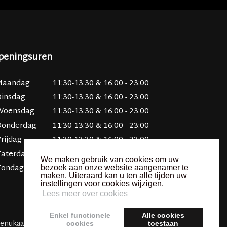
peningsuren
Maandag
11:30-13:30 & 16:00 - 23:00
Dinsdag
11:30-13:30 & 16:00 - 23:00
Woensdag
11:30-13:30 & 16:00 - 23:00
Donderdag
11:30-13:30 & 16:00 - 23:00
rijdag
11:30-13:30 & 16:00 - 23:00
Zaterdag
11:30-13:30 & 16:00 - 23:00
We maken gebruik van cookies om uw
Zondag
16:00 - 23:00
bezoek aan onze website aangenamer te
maken. Uiteraard kan u ten alle tijden uw
instellingen voor cookies wijzigen.
Lees meer over cookies
Enkel functionele
Alle cookies
enukaart
/
Kindermenu
/
In beeld
/
Contact
cookies
toestaan