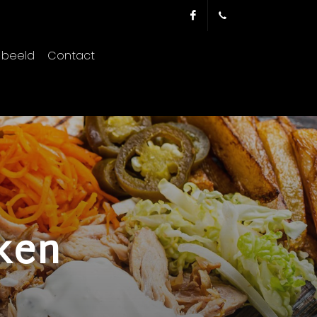
Facebook
011 69 65 09
n beeld
Contact
ken